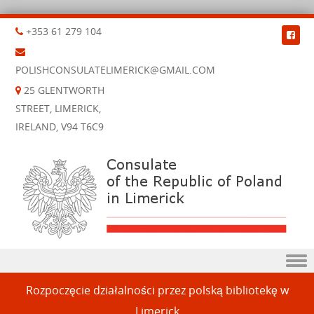
+353 61 279 104
POLISHCONSULATELIMERICK@GMAIL.COM
25 GLENTWORTH
STREET, LIMERICK,
IRELAND, V94 T6C9
Skip to content
Rozpoczęcie działalności przez polską bibliotekę w
Limerick