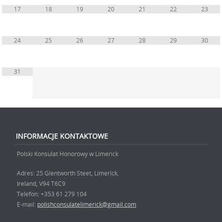
17
18
19
20
21
22
23
24
25
26
27
28
29
30
31
INFORMACJE KONTAKTOWE
Polski Konsulat Honorowy w Limerick
Adres: 25 Glentworth Steet, Limerick,
Ireland, V94 T6C9
Telefon: +353 61 279 104
E-mail:
polishconsulatelimerick@gmail.com