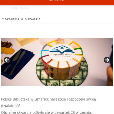
Home
/
Kultura
/
Rozpoczęcie działalności przez polską bibliotekę w Limerick
18/10/2019
BY
PO-K0912
Polska Biblioteka w Limerick nareszcie rozpoczeła swoją
działalność.
Oficjalne otwarcie odbyło się w czwartek 26 września.