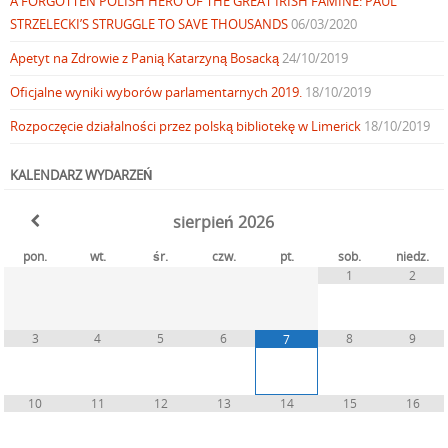
A FORGOTTEN POLISH HERO OF THE GREAT IRISH FAMINE: PAUL
STRZELECKI’S STRUGGLE TO SAVE THOUSANDS
06/03/2020
Apetyt na Zdrowie z Panią Katarzyną Bosacką
24/10/2019
Oficjalne wyniki wyborów parlamentarnych 2019.
18/10/2019
Rozpoczęcie działalności przez polską bibliotekę w Limerick
18/10/2019
KALENDARZ WYDARZEŃ
sierpień
2026
pon.
wt.
śr.
czw.
pt.
sob.
niedz.
1
2
3
4
5
6
8
9
7
10
11
12
13
14
15
16