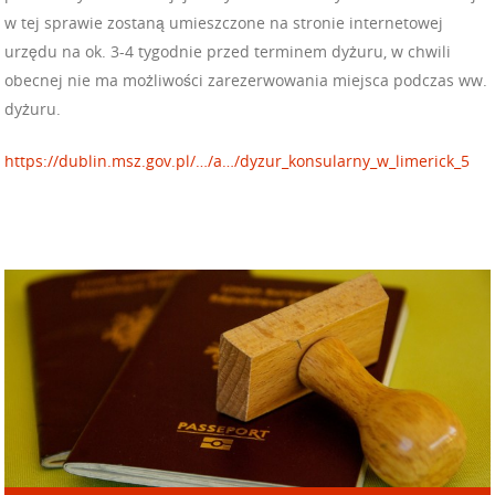
w tej sprawie zostaną umieszczone na stronie internetowej
urzędu na ok. 3-4 tygodnie przed terminem dyżuru, w chwili
obecnej nie ma możliwości zarezerwowania miejsca podczas ww.
dyżuru.
https://dublin.msz.gov.pl/…/a…/dyzur_konsularny_w_limerick_5