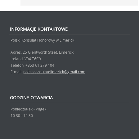
INFORMACJE KONTAKTOWE
Polski Konsulat Honorowy w Limerick
Adres: 25 Glentworth Steet, Limerick,
Ireland, V94 T6C9
Telefon: +353 61 279 104
E-mail:
polishconsulatelimerick@gmail.com
GODZINY OTWARCIA
Poniedziałek - Piątek
10.30 - 14.30