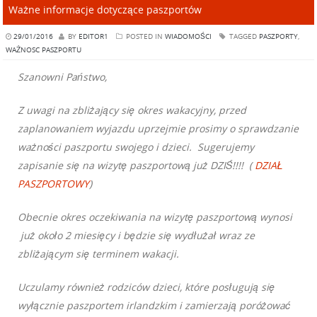
Ważne informacje dotyczące paszportów
29/01/2016
BY
EDITOR1
POSTED IN
WIADOMOŚCI
TAGGED
PASZPORTY
,
WAŻNOSC PASZPORTU
Szanowni Państwo,
Z uwagi na zbliżający się okres wakacyjny, przed
zaplanowaniem wyjazdu uprzejmie prosimy o sprawdzanie
ważności paszportu swojego i dzieci. Sugerujemy
zapisanie się na wizytę paszportową już DZIŚ!!!! (
DZIAŁ
PASZPORTOWY
)
Obecnie okres oczekiwania na wizytę paszportową wynosi
już około 2 miesięcy i będzie się wydłużał wraz ze
zbliżającym się terminem wakacji.
Uczulamy również rodziców dzieci, które posługują się
wyłącznie paszportem irlandzkim i zamierzają poróżować